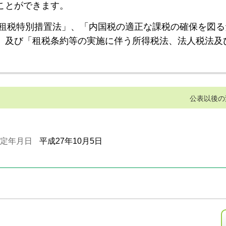
ことができます。
租税特別措置法」、「内国税の適正な課税の確保を図る
」及び「租税条約等の実施に伴う所得税法、法人税法及
公表以後の
定年月日
平成27年10月5日