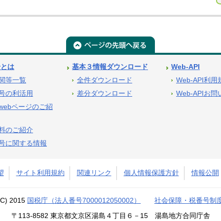
号とは
基本３情報ダウンロード
Web-API
関等一覧
全件ダウンロード
Web-API利
号の利活用
差分ダウンロード
Web-APIお
webページのご紹
料のご紹介
号に関する情報
望
サイト利用規約
関連リンク
個人情報保護方針
情報公開
(C) 2015
国税庁（法人番号7000012050002）
社会保障・税番号制
〒113-8582 東京都文京区湯島４丁目６－15 湯島地方合同庁舎