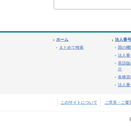
ホーム
法人番
まとめて検索
国の機
法人番
英語版
介
各種資
法人番
このサイトについて
ご意見・ご要